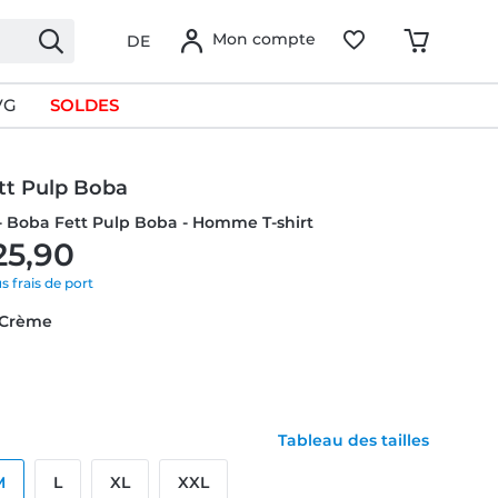
Mon compte
DE
VG
SOLDES
tt Pulp Boba
- Boba Fett Pulp Boba - Homme T-shirt
25,90
us frais de port
: Crème
Tableau des tailles
M
L
XL
XXL