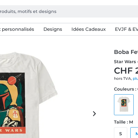
 personnalisés
Designs
Idées Cadeaux
EVJF & E
Boba Fe
Star Wars 
CHF 
hors TVA,
pl
Couleurs 
Taille : M
S