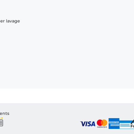
ier lavage
ients