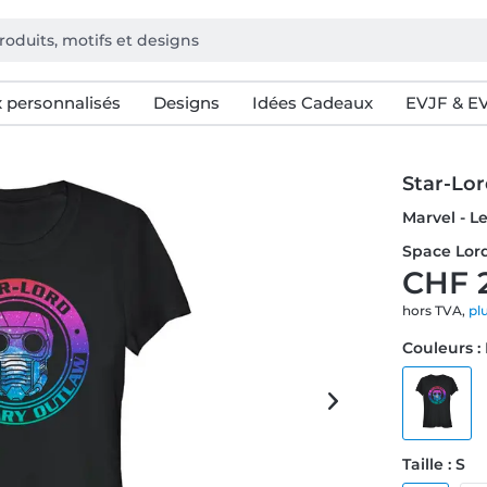
 personnalisés
Designs
Idées Cadeaux
EVJF & E
Star-Lo
Marvel - L
Space Lor
CHF 
hors TVA,
pl
Couleurs :
Taille : S