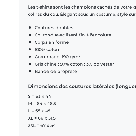
Les t-shirts sont les champions cachés de votre 
col ras du cou. Élégant sous un costume, stylé su
Coutures doubles
Col rond avec liseré fin à l'encolure
Corps en forme
100% coton
Grammage: 190 g/m²
Gris chiné : 97% coton ; 3% polyester
Bande de propreté
Dimensions des coutures latérales (longue
S = 63 x 44
M = 64 x 46,5
L = 65 x 49
XL = 66 x 51,5
2XL = 67 x 54