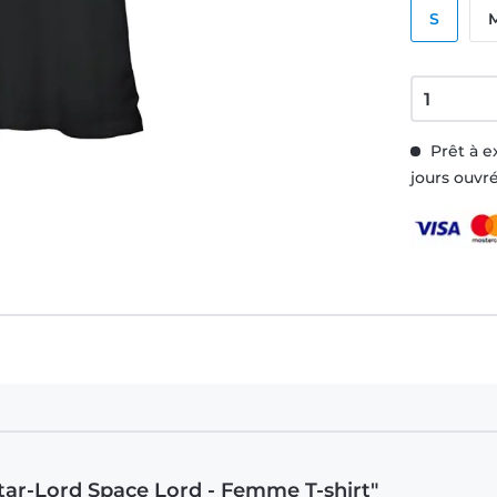
S
Prêt à e
jours ouvr
 Star-Lord Space Lord - Femme T-shirt"