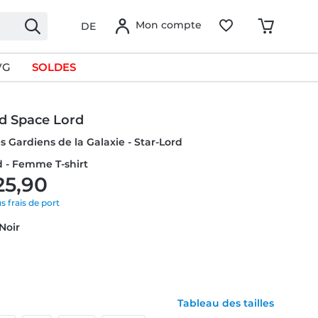
Mon compte
DE
VG
SOLDES
rd Space Lord
es Gardiens de la Galaxie - Star-Lord
d - Femme T-shirt
25,90
us frais de port
 Noir
Tableau des tailles