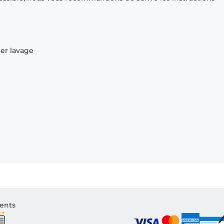
ier lavage
ients