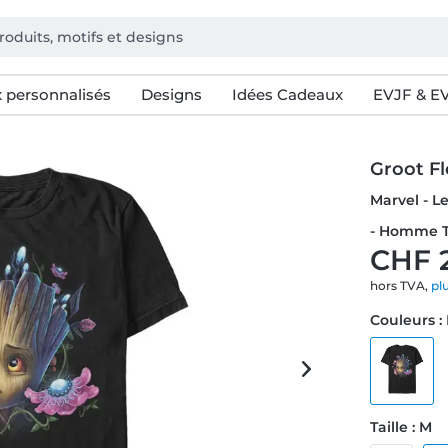
 personnalisés
Designs
Idées Cadeaux
EVJF & E
Groot F
Marvel - L
- Homme T
CHF 
hors TVA,
pl
Couleurs :
Taille : M