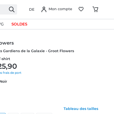
Mon compte
DE
VG
SOLDES
lowers
es Gardiens de la Galaxie - Groot Flowers
-shirt
25,90
us frais de port
 Noir
Tableau des tailles