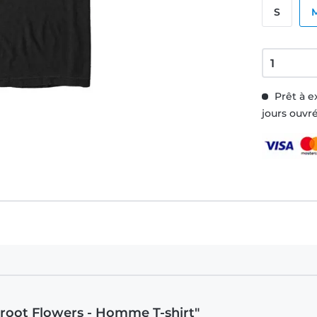
S
Prêt à e
jours ouvr
 Groot Flowers - Homme T-shirt"