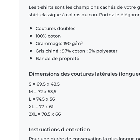
Les t-shirts sont les champions cachés de votre ga
shirt classique à col ras du cou. Portez-le éléga
Coutures doubles
100% coton
Grammage: 190 g/m²
Gris chiné : 97% coton ; 3% polyester
Bande de propreté
Dimensions des coutures latérales (longue
S = 69,5 x 48,5
M = 72 x 53,5
L = 74,5 x 56
XL = 77 x 61
2XL = 78,5 x 66
Instructions d'entretien
Pour une durée de conservation la plus longue p