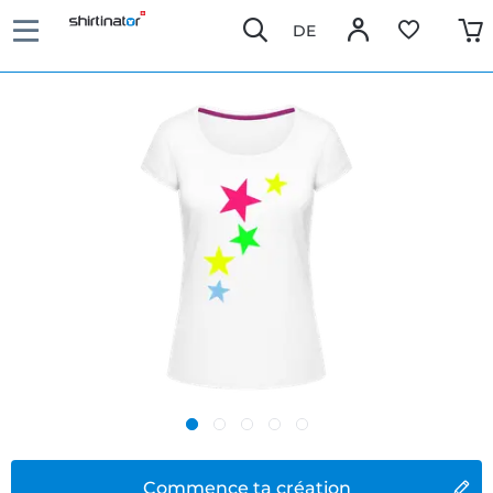
DE
Commence ta création