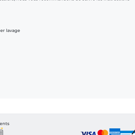
ier lavage
ients