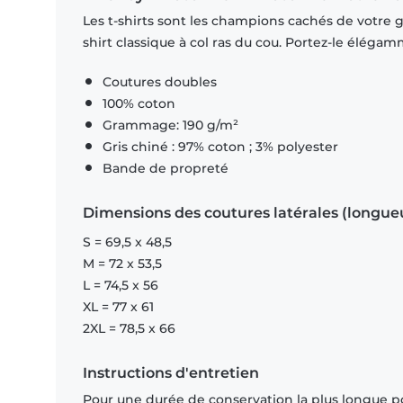
Les t-shirts sont les champions cachés de votre ga
shirt classique à col ras du cou. Portez-le éléga
Coutures doubles
100% coton
Grammage: 190 g/m²
Gris chiné : 97% coton ; 3% polyester
Bande de propreté
Dimensions des coutures latérales (longue
S = 69,5 x 48,5
M = 72 x 53,5
L = 74,5 x 56
XL = 77 x 61
2XL = 78,5 x 66
Instructions d'entretien
Pour une durée de conservation la plus longue p