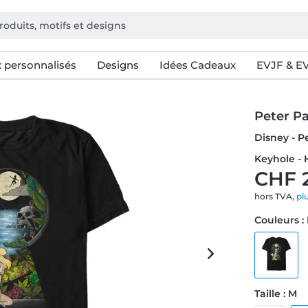
 personnalisés
Designs
Idées Cadeaux
EVJF & E
Peter Pa
Disney - P
Keyhole -
CHF 
hors TVA,
pl
Couleurs :
Taille : M