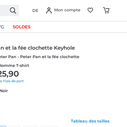
Mon compte
DE
VG
SOLDES
n et la fée clochette Keyhole
eter Pan - Peter Pan et la fée clochette
 Homme T-shirt
25,90
us frais de port
 Noir
Tableau des tailles