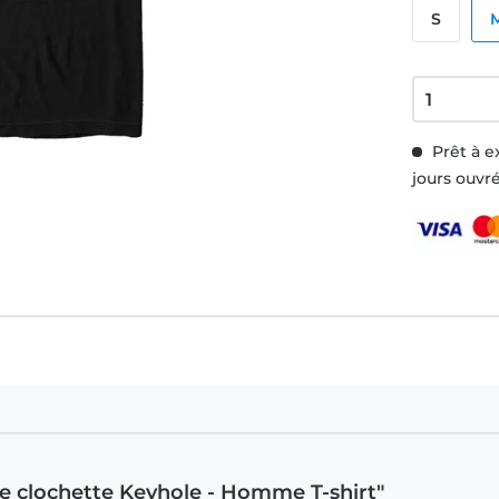
S
Prêt à e
jours ouvr
fée clochette Keyhole - Homme T-shirt"