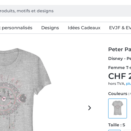
 personnalisés
Designs
Idées Cadeaux
EVJF & E
Peter P
Disney - P
Femme T-s
CHF 
hors TVA,
pl
Couleurs :
Taille : S