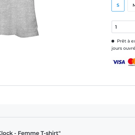
S
Prêt à e
jours ouvr
Clock - Femme T-shirt"