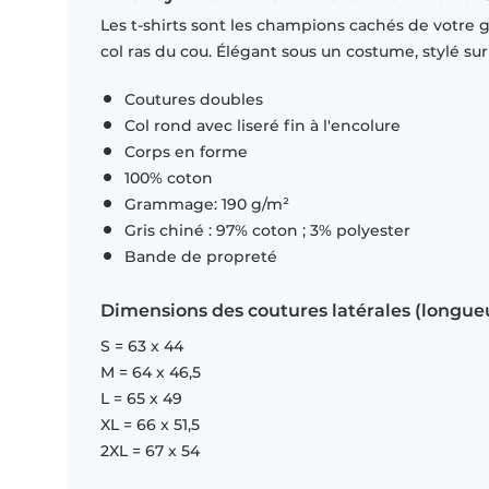
Les t-shirts sont les champions cachés de votre 
col ras du cou. Élégant sous un costume, stylé su
Coutures doubles
Col rond avec liseré fin à l'encolure
Corps en forme
100% coton
Grammage: 190 g/m²
Gris chiné : 97% coton ; 3% polyester
Bande de propreté
Dimensions des coutures latérales (longue
S = 63 x 44
M = 64 x 46,5
L = 65 x 49
XL = 66 x 51,5
2XL = 67 x 54