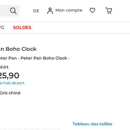
Mon compte
DE
VG
SOLDES
an Boho Clock
eter Pan - Peter Pan Boho Clock -
hirt
25,90
us frais de port
 Gris chiné
Tableau des tailles