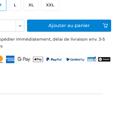
M
L
XL
XXL
Ajouter
au panier
xpédier immédiatement, délai de livraison env. 3-5
és