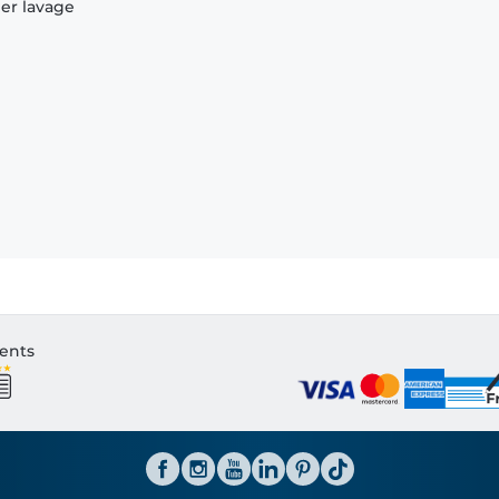
ier lavage
ients