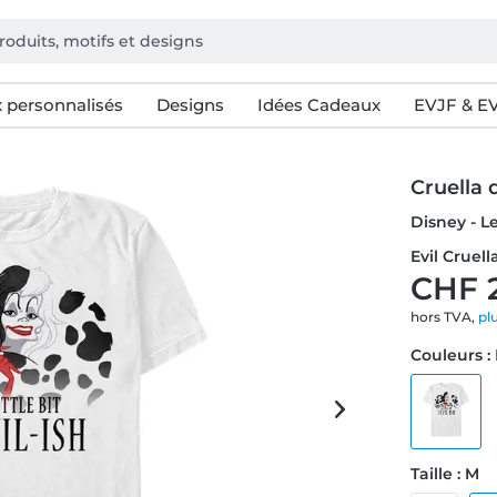
 personnalisés
Designs
Idées Cadeaux
EVJF & E
Cruella 
Disney - L
Evil Cruel
CHF 
hors TVA,
pl
Couleurs :
Taille : M