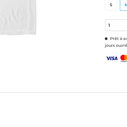
S
Prêt à e
jours ouvr