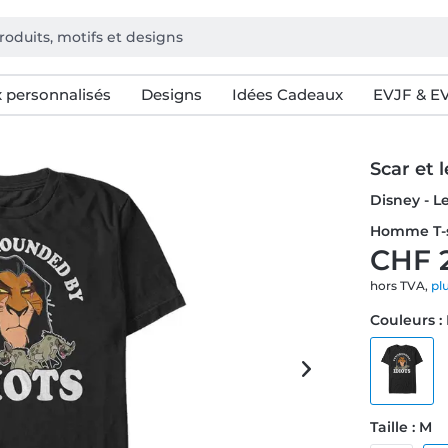
 personnalisés
Designs
Idées Cadeaux
EVJF & E
Scar et 
Disney - Le
Homme T-s
CHF 
hors TVA,
pl
Couleurs :
Taille : M