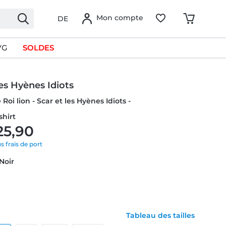
Mon compte
DE
VG
SOLDES
les Hyènes Idiots
 Roi lion - Scar et les Hyènes Idiots -
hirt
25,90
us frais de port
 Noir
Tableau des tailles