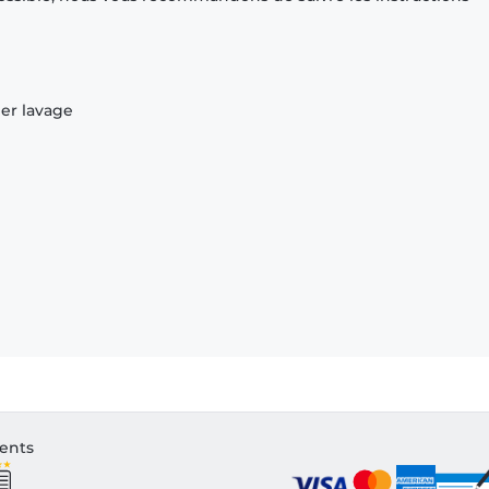
ier lavage
ients