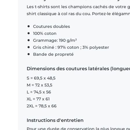
Les t-shirts sont les champions cachés de votre ga
shirt classique à col ras du cou. Portez-le éléga
Coutures doubles
100% coton
Grammage: 190 g/m²
Gris chiné : 97% coton ; 3% polyester
Bande de propreté
Dimensions des coutures latérales (longue
S = 69,5 x 48,5
M = 72 x 53,5
L = 74,5 x 56
XL = 77 x 61
2XL = 78,5 x 66
Instructions d'entretien
Pour une durée de conservation la plus longue p