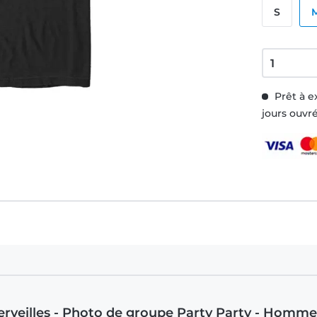
S
Prêt à e
jours ouvr
merveilles - Photo de groupe Party Party - Homme