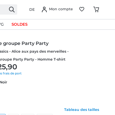
Mon compte
DE
VG
SOLDES
e groupe Party Party
sics - Alice aux pays des merveilles -
roupe Party Party - Homme T-shirt
25,90
us frais de port
 Noir
Tableau des tailles