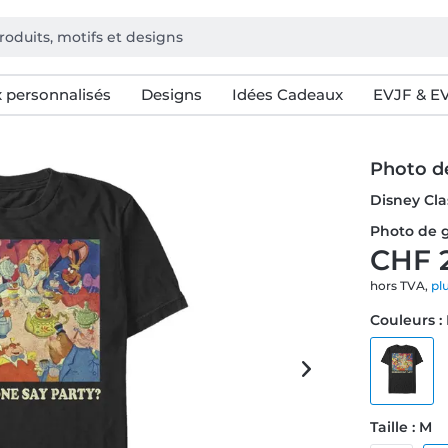
 personnalisés
Designs
Idées Cadeaux
EVJF & E
Photo d
Disney Clas
Photo de g
CHF 
hors TVA,
pl
Couleurs :
Taille : M