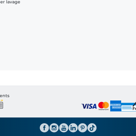
ier lavage
ients