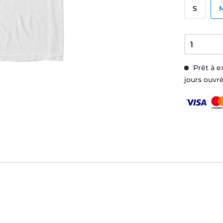
S
Prêt à e
jours ouvr