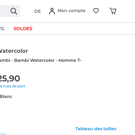
Mon compte
DE
VG
SOLDES
atercolor
Bambi - Bambi Watercolor - Homme T-
25,90
us frais de port
 Blanc
Tableau des tailles