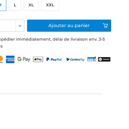
M
L
XL
XXL
Ajouter
au panier
xpédier immédiatement, délai de livraison env. 3-5
és