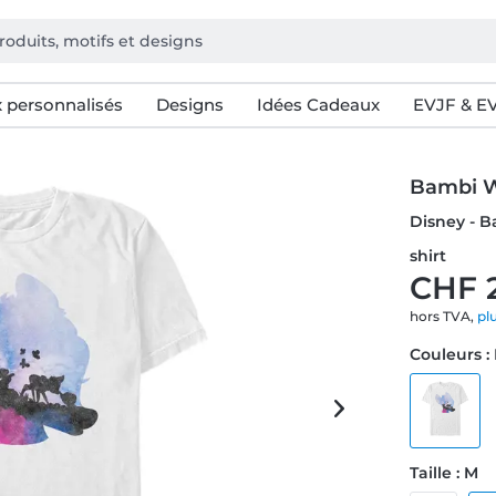
 personnalisés
Designs
Idées Cadeaux
EVJF & E
Bambi W
Disney - 
shirt
CHF 
hors TVA,
pl
Couleurs :
Taille : M