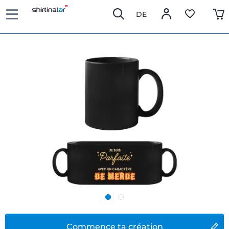
DE
Commence ta création