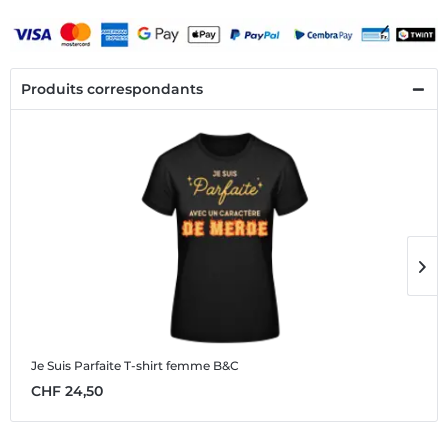
Produits correspondants
Je Suis Parfaite
T-shirt femme B&C
J
CHF 24,50
C