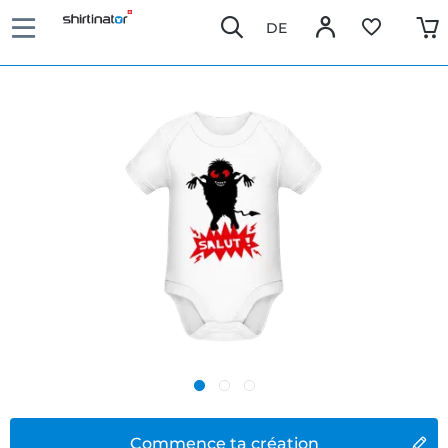
DE
Commence ta création