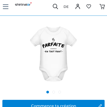
DE
Commence ta création