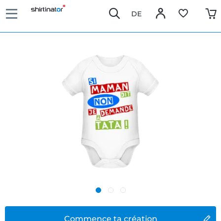
DE
Commence ta création